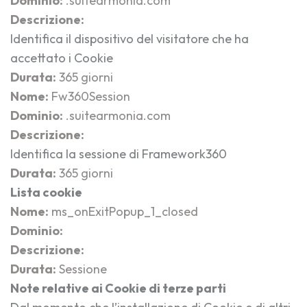
Dominio:
.suitearmonia.com
Descrizione:
Identifica il dispositivo del visitatore che ha
accettato i Cookie
Durata:
365 giorni
Nome:
Fw360Session
Dominio:
.suitearmonia.com
Descrizione:
Identifica la sessione di Framework360
Durata:
365 giorni
Lista cookie
Nome:
ms_onExitPopup_1_closed
Dominio:
Descrizione:
Durata:
Sessione
Note relative ai Cookie di terze parti